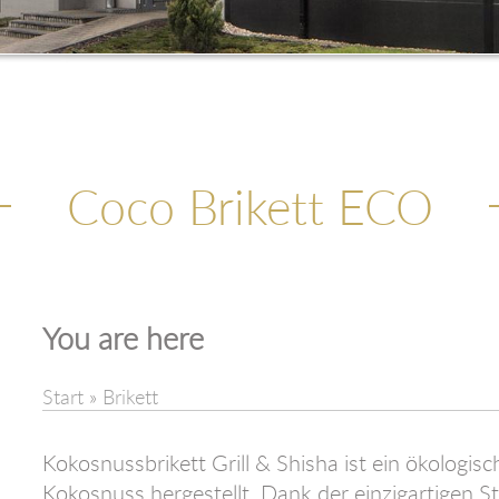
Coco Brikett ECO
You are here
Start
»
Brikett
Kokosnussbrikett Grill & Shisha ist ein ökologi
Kokosnuss hergestellt. Dank der einzigartigen St