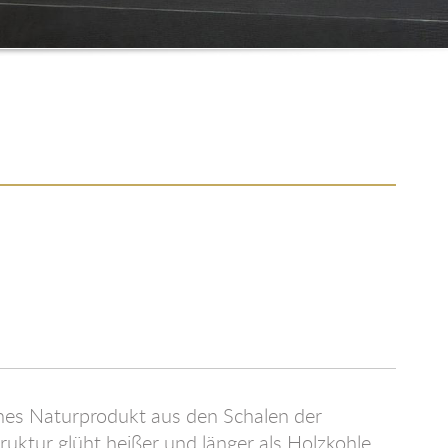
sches Naturprodukt aus den Schalen der
ruktur glüht heißer und länger als Holzkohle