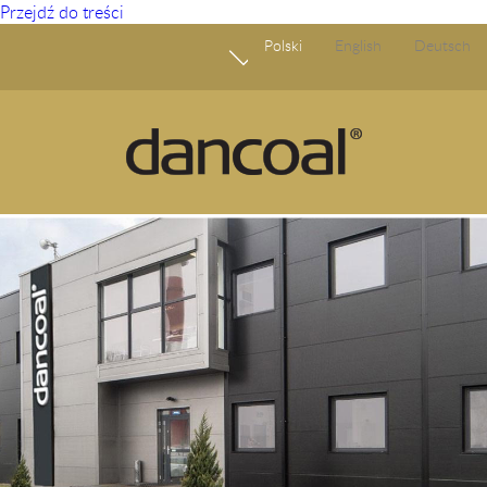
Przejdź do treści
Polski
English
Deutsch
Start
O Nas
Produkty
Ogłoszenia
Fundusze Europejskie
Odpowiedzialny biznes
Partnerstwo
Kariera